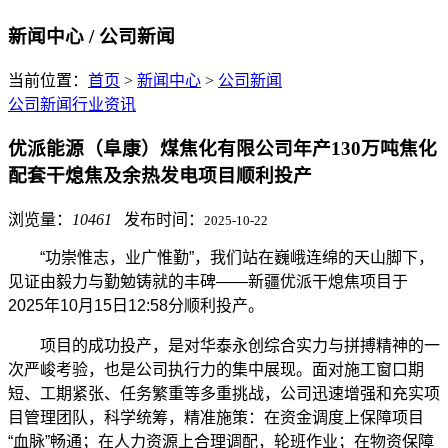
新闻中心
/ 公司新闻
当前位置：
首页
>
新闻中心
>
公司新闻
公司新闻
行业资讯
优派能源（阜康）煤焦化有限公司年产130万吨焦化
配套干熄焦及余热发电项目顺利投产
浏览量：
10461
发布时间：
2025-10-22
“
功崇惟志，业广惟勤
”
，我们站在巍峨连绵的天山脚下，
见证由毅力与勤勉铸就的丰碑
——
新疆优派干熄焦项目于
2025
年
10
月
15
日
12:58
分顺利投产。
项目的成功投产，是对华泰永创综合实力与拼搏精神的一
次严峻考验，也是公司执行力的集中展现。面对施工窗口期
短、工期紧张、任务繁重等多重挑战，公司迅速增强和充实项
目管理团队，科学统筹，精准施策：在资金调度上保障项目
“
血脉
”
畅通；在人力资源上合理调配，轮班作业；在物资保障