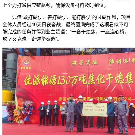
上全力打通供应链瓶颈，确保设备材料及时到位。
凭借
“
敢打硬仗、善打硬仗、能打胜仗
”
的过硬作风，项目
全体人员经过
40
天日夜奋战，最终圆满完成了这项看似不可
能完成的任务并得到业主赞语：
“
一套干熄焦，一座连心桥，
攻坚又克难，奇迹华泰造
”
。