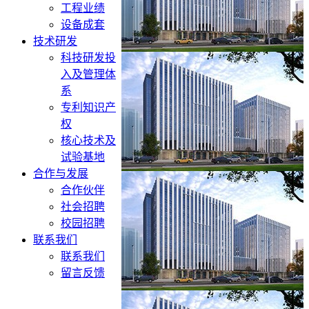
工程业绩
设备成套
技术研发
科技研发投
入及管理体
系
专利知识产
权
核心技术及
试验基地
合作与发展
合作伙伴
社会招聘
校园招聘
联系我们
联系我们
留言反馈